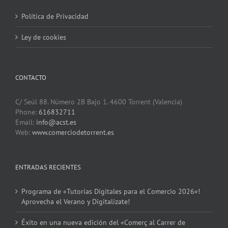
Política de Privacidad
Ley de cookies
CONTACTO
C/ Seúl 88. Número 2B Bajo 1. 4600 Torrent (Valencia)
Phone:
616832711
Email:
info@acst.es
Web:
www.comerciodetorrent.es
ENTRADAS RECIENTES
Programa de «Tutorías Digitales para el Comercio 2026»!
Aprovecha el Verano y Digitalízate!
Éxito en una nueva edición del «Comerç al Carrer de