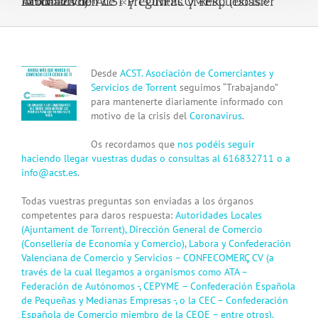
Actualización de «Preguntas y Respuestas» Laborales de ACST y CONFECOMERÇ (Dossier Informativo) !!
View
Desde
ACST. Asociación de Comerciantes y
Larger
Servicios de Torrent
seguimos “Trabajando”
Image
para mantenerte diariamente informado con
motivo de la crisis del
Coronavirus
.
Os recordamos que
nos podéis seguir
haciendo llegar vuestras dudas o consultas al 616832711 o a
info@acst.es
.
Todas vuestras preguntas son enviadas a los órganos
competentes para daros respuesta:
Autoridades Locales
(Ajuntament de Torrent), Dirección General de Comercio
(Consellería de Economía y Comercio), Labora y Confederación
Valencian
a de Comercio y Servicios – CONFECOMERÇ CV (a
través de la cual llegamos a organismos como ATA –
Federación de Autónomos -, CEPYME – Confederación Española
de Pequeñas y Medianas Empresas -, o la CEC – Confederación
Española de Comercio miembro de la CEOE – entre otros).