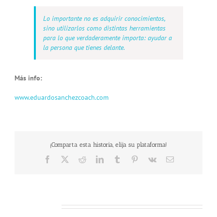
Lo importante no es adquirir conocimientos,
sino utilizarlos como distintas herramientas
para lo que verdaderamente importa: ayudar a
la persona que tienes delante.
Más info:
www.eduardosanchezcoach.com
¡Comparta esta historia, elija su plataforma!
Facebook
X
Reddit
LinkedIn
Tumblr
Pinterest
Vk
Email
Related Posts