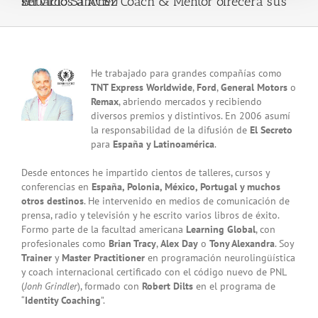
Eduardo Sánchez Coach & Mentor ofrecerá sus servicios a ACST!
View
He trabajado para grandes compañías como
Larger
TNT Express Worldwide
,
Ford
,
General Motors
o
Image
Remax
, abriendo mercados y recibiendo
diversos premios y distintivos. En 2006 asumí
la responsabilidad de la difusión de
El Secreto
para
España y Latinoamérica
.
Desde entonces he impartido cientos de talleres, cursos y
conferencias en
España, Polonia, México, Portugal y muchos
otros destinos
. He intervenido en medios de comunicación de
prensa, radio y televisión y he escrito varios libros de éxito.
Formo parte de la facultad americana
Learning Global
, con
profesionales como
Brian Tracy
,
Alex Day
o
Tony Alexandra
. Soy
Trainer
y
Master Practitioner
en programación neurolingüística
y coach internacional certificado con el código nuevo de PNL
(
Jonh Grindler
), formado con
Robert Dilts
en el programa de
“
Identity Coaching
”.